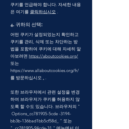
쿠키를 언급해야 합니다. 자세한 내용
은 여기를
클릭하십시오
.
4. 귀하의 선택:
어떤 쿠키가 설정되었는지 확인하고
쿠키를 관리, 삭제 또는 차단하는 방
법을 포함하여 쿠키에 대해 자세히 알
아보려면
https://aboutcookies.org/
또는
https://www.allaboutcookies.org/fr/
를 방문하십시오
.
.
또한 브라우저에서 관련 설정을 변경
하여 브라우저가 쿠키를 허용하지 않
도록 할 수도 있습니다. 브라우저의
"
Options_cc781905-5cde
-3194-
bb3b-136bad1bb5cf58d_
"
또는
"_cc781905-94cde-31
" 메뉴에서 이